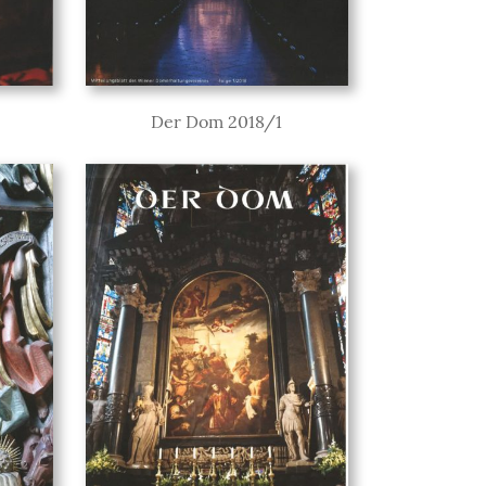
Der Dom 2018/1