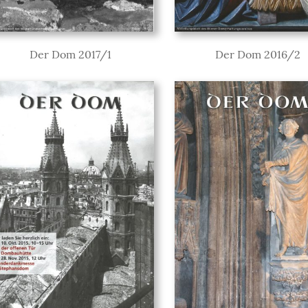
Der Dom 2017/1
Der Dom 2016/2