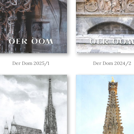
Der Dom 2025/1
Der Dom 2024/2