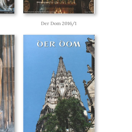
Der Dom 2016/1