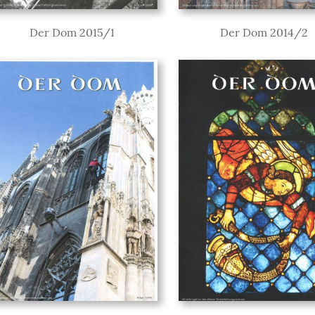
Der Dom 2015/1
Der Dom 2014/2