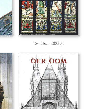
Der Dom 2022/1