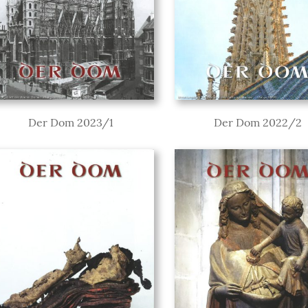
Der Dom 2023/1
Der Dom 2022/2