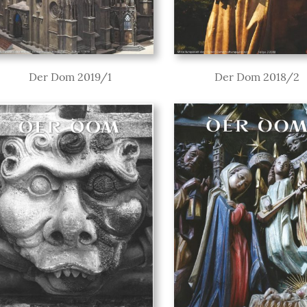
Der Dom 2019/1
Der Dom 2018/2