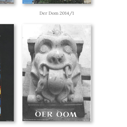
Der Dom 2014/1